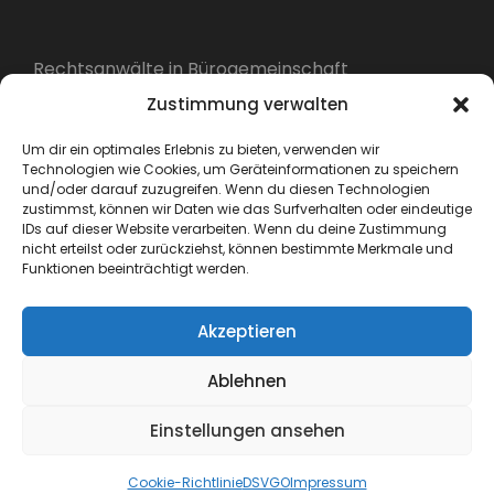
Rechtsanwälte in Bürogemeinschaft
Gassert & Wainer
Zustimmung verwalten
TEL: +49 (0) 6838 86 59 091
Um dir ein optimales Erlebnis zu bieten, verwenden wir
Fax: +49 (0) 6838 86 59 092
Technologien wie Cookies, um Geräteinformationen zu speichern
kanzlei@r-gw.de
und/oder darauf zuzugreifen. Wenn du diesen Technologien
zustimmst, können wir Daten wie das Surfverhalten oder eindeutige
Vorstadtstraße 2
IDs auf dieser Website verarbeiten. Wenn du deine Zustimmung
nicht erteilst oder zurückziehst, können bestimmte Merkmale und
66793 Saarwellingen
Funktionen beeinträchtigt werden.
Akzeptieren
Impressum
Ablehnen
Einstellungen ansehen
Datenschutz
Cookie-Richtlinie
DSVGO
Impressum